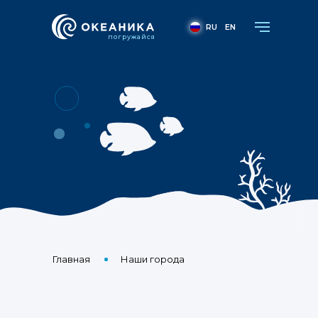
RU
EN
погружайся
Название мероприя
Главная
Наши города