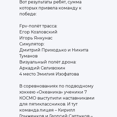
Вот результаты ребят, сумма
которых привела команду к
победе:
Fpv-полёт трасса:
Егор Козловский
Игорь Янкунас
Симулятор:
Дмитрий Приходько и Никита
Туманов
Визуальный полёт дрона:
Аркадий Селивохин
4 место Эмилия Изофатова
В соревнованиях по подводному
хоккею «Океаника» ученики 7
КОСМО выступили наставниками
для пятиклассников. И тут
команда лицея – Кирилл
Грыженков и Георгий Салтыков –