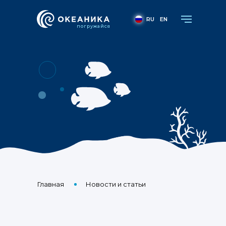
RU
EN
погружайся
Проект "Океаник
Главная
Новости и статьи