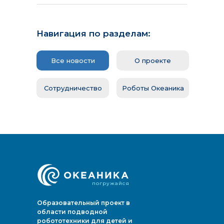
ИНФОРМАЦИЯ
О проекте
Навигация по разделам:
Сотрудничество
Новости и события
РОБОТ
Все новости
О проекте
Фото/видео галерея
Океаник
Помощь проекту
Сотрудничество
Роботы Океаника
Контакты
Океаник
Материалы для маркетинга
Океаник
Океани
погружайся
Образовательный проект в
области подводной
робототехники для детей и