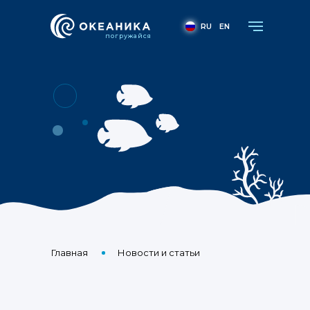
RU
EN
погружайся
В Хабаровске пр
Главная
Новости и статьи