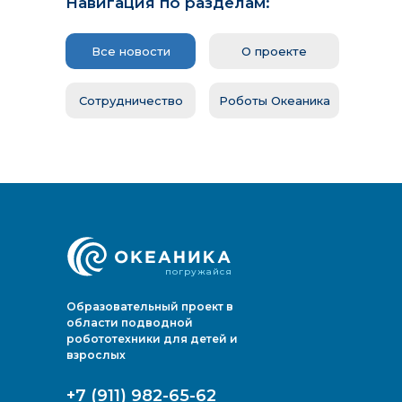
Навигация по разделам:
Сотрудничество
Новости и события
РОБОТ
Все новости
О проекте
Фото/видео галерея
Океаник
Помощь проекту
Сотрудничество
Роботы Океаника
Контакты
Океаник
Материалы для маркетинга
Океаник
Океани
погружайся
Образовательный проект в
области подводной
робототехники для детей и
взрослых
+7 (911) 982-65-62